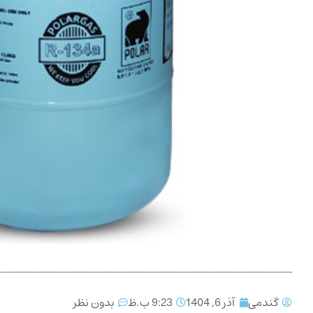
گندمی
آذر 6, 1404
9:23 ب.ظ
بدون نظر