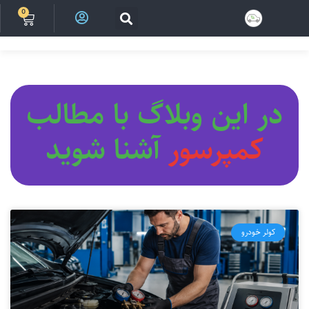
0
در این وبلاگ با مطالب
ک
م
پ
ر
س
و
ر
آشنا شوید
کولر خودرو