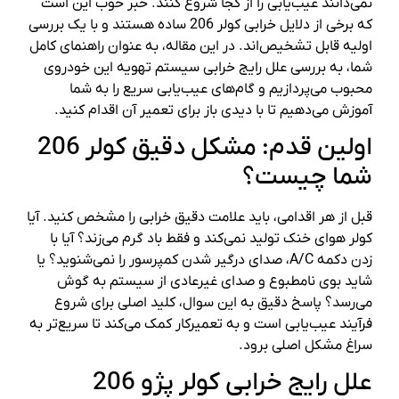
نمی‌دانند عیب‌یابی را از کجا شروع کنند. خبر خوب این است
که برخی از دلایل خرابی کولر 206 ساده هستند و با یک بررسی
اولیه قابل تشخیص‌اند. در این مقاله، به عنوان راهنمای کامل
شما، به بررسی علل رایج خرابی سیستم تهویه این خودروی
محبوب می‌پردازیم و گام‌های عیب‌یابی سریع را به شما
آموزش می‌دهیم تا با دیدی باز برای تعمیر آن اقدام کنید.
اولین قدم: مشکل دقیق کولر 206
شما چیست؟
قبل از هر اقدامی، باید علامت دقیق خرابی را مشخص کنید. آیا
کولر هوای خنک تولید نمی‌کند و فقط باد گرم می‌زند؟ آیا با
زدن دکمه A/C، صدای درگیر شدن کمپرسور را نمی‌شنوید؟ یا
شاید بوی نامطبوع و صدای غیرعادی از سیستم به گوش
می‌رسد؟ پاسخ دقیق به این سوال، کلید اصلی برای شروع
فرآیند عیب‌یابی است و به تعمیرکار کمک می‌کند تا سریع‌تر به
سراغ مشکل اصلی برود.
علل رایج خرابی کولر پژو 206