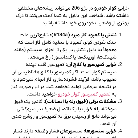
خرابی
کولر خودرو
در پژو 206 می‌تواند ریشه‌های مختلفی
داشته باشد. شناخت این دلایل به شما کمک می‌کند تا درک
بهتری از وضعیت خودروی خود داشته باشید.
نشتی یا کمبود گاز مبرد (R134a):
شایع‌ترین علت
خنک نکردن کولر، کمبود یا تخلیه کامل گاز است که
معمولاً به دلیل نشتی در یکی از اجزای سیستم (مانند
شیلنگ‌ها، اورینگ‌ها یا کندانسور) رخ می‌دهد.
خرابی کمپرسور یا کلاچ آن:
کمپرسور قلب تپنده
سیستم کولر است. اگر کمپرسور یا کلاچ مغناطیسی آن
معیوب باشد، فرآیند فشرده‌سازی گاز انجام نمی‌شود و
در نتیجه سرمایی تولید نخواهد شد. در این صورت نیاز
به
تعمیر کمپرسور کولر خودرو
خواهید داشت.
مشکلات برقی (فیوز، رله یا اتصالات):
گاهی یک فیوز
سوخته، رله خراب یا یک اتصال ضعیف در سیم‌کشی
می‌تواند مانع از رسیدن برق به کمپرسور و روشن شدن
آن شود.
خرابی سنسورها:
سنسورهای فشار وظیفه دارند فشار