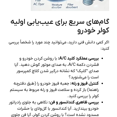
گام‌های سریع برای عیب‌یابی اولیه
کولر خودرو
اگر کمی دانش فنی دارید، می‌توانید چند مورد را شخصاً بررسی
کنید:
بررسی عملکرد کلید A/C:
با روشن کردن خودرو و
فشردن دکمه A/C، به صدای موتور گوش دهید. آیا
صدای “کلیک” که نشانه درگیر شدن کلاچ کمپرسور
است را می‌شنوید؟
کنترل فیوز و رله:
جعبه فیوز خودرو را (طبق دفترچه
راهنما) باز کرده و سلامت فیوز و رله مربوط به سیستم
کولر را بررسی کنید.
بررسی ظاهری کندانسور و فن:
نگاهی به جلوی رادیاتور
خودرو بیندازید. آیا کندانسور با گل‌ولای یا حشرات
مسدود نشده است؟ با روشن کردن کولر، آیا فن جلوی