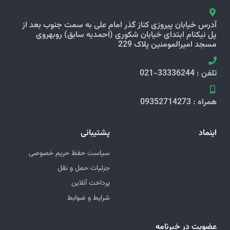
آدرس خیابان پیروزی کناز گذر امام علی به سمت جنوب بعد از
پل نیکنام ابتدای خیابان شکوری (احمدیه سابق) روبهروی
مسجد امیرالمومنین پلاک 229
تلفن : 33336244-021
همراه : 09352714273
اینماد
پشتیبانی
سیاست حفظ حریم خصوصی
جزئیات حمل و نقل
پرداخت آنلاین
شرایط و ضوابط
عضویت در خبرنامه